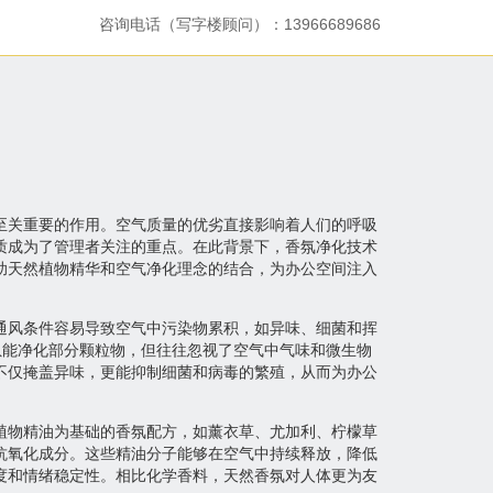
咨询电话（写字楼顾问）：13966689686
至关重要的作用。空气质量的优劣直接影响着人们的呼吸
质成为了管理者关注的重点。在此背景下，香氛净化技术
助天然植物精华和空气净化理念的结合，为办公空间注入
通风条件容易导致空气中污染物累积，如异味、细菌和挥
虽能净化部分颗粒物，但往往忽视了空气中气味和微生物
不仅掩盖异味，更能抑制细菌和病毒的繁殖，从而为办公
植物精油为基础的香氛配方，如薰衣草、尤加利、柠檬草
抗氧化成分。这些精油分子能够在空气中持续释放，降低
度和情绪稳定性。相比化学香料，天然香氛对人体更为友