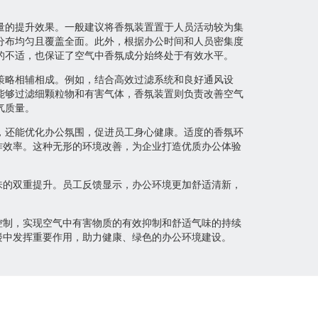
量的提升效果。一般建议将香氛装置置于人员活动较为集
分布均匀且覆盖全面。此外，根据办公时间和人员密集度
的不适，也保证了空气中香氛成分始终处于有效水平。
策略相辅相成。例如，结合高效过滤系统和良好通风设
能够过滤细颗粒物和有害气体，香氛装置则负责改善空气
气质量。
，还能优化办公氛围，促进员工身心健康。适度的香氛环
作效率。这种无形的环境改善，为企业打造优质办公体验
味的双重提升。员工反馈显示，办公环境更加舒适清新，
控制，实现空气中有害物质的有效抑制和舒适气味的持续
楼中发挥重要作用，助力健康、绿色的办公环境建设。