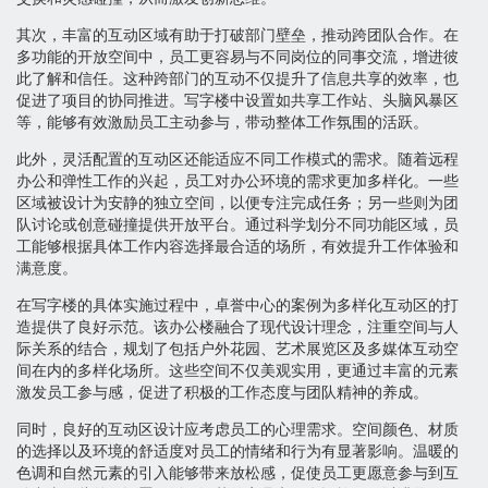
其次，丰富的互动区域有助于打破部门壁垒，推动跨团队合作。在
多功能的开放空间中，员工更容易与不同岗位的同事交流，增进彼
此了解和信任。这种跨部门的互动不仅提升了信息共享的效率，也
促进了项目的协同推进。写字楼中设置如共享工作站、头脑风暴区
等，能够有效激励员工主动参与，带动整体工作氛围的活跃。
此外，灵活配置的互动区还能适应不同工作模式的需求。随着远程
办公和弹性工作的兴起，员工对办公环境的需求更加多样化。一些
区域被设计为安静的独立空间，以便专注完成任务；另一些则为团
队讨论或创意碰撞提供开放平台。通过科学划分不同功能区域，员
工能够根据具体工作内容选择最合适的场所，有效提升工作体验和
满意度。
在写字楼的具体实施过程中，卓誉中心的案例为多样化互动区的打
造提供了良好示范。该办公楼融合了现代设计理念，注重空间与人
际关系的结合，规划了包括户外花园、艺术展览区及多媒体互动空
间在内的多样化场所。这些空间不仅美观实用，更通过丰富的元素
激发员工参与感，促进了积极的工作态度与团队精神的养成。
同时，良好的互动区设计应考虑员工的心理需求。空间颜色、材质
的选择以及环境的舒适度对员工的情绪和行为有显著影响。温暖的
色调和自然元素的引入能够带来放松感，促使员工更愿意参与到互