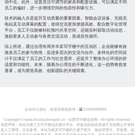
动中去。此外，设置灵活可调节的家具和配套设施，可以满足不同
员工的偏好，进一步增强空间的包容性和吸引力。
技术的融入亦是提升互动质量的重要因素。智能会议设备、无线充
电站及互动屏幕的配置，使得交流更加便捷高效。配合数字化管理
平台，员工不仅能够轻松预约共享空间，还能实时获取活动信息，
激励更多人主动参与各类交流活动，形成良性循环。
综上所述，通过合理布局并丰富写字楼中的互动区，企业能够有效
激发员工的参与热情，促进多层次的交流与合作。多样化的空间设
计不仅满足了员工的工作与社交需求，还提升了整体办公环境的舒
适度和功能性。未来，随着办公理念的不断进化，这一趋势将愈发
显著，成为塑造高效、创新团队的关键因素。
企业办公选址，欢迎您致电咨询！
13966689686
Copyright © www.zhuoyuzhongxin.cn --合肥写字楼信息网-- All rights reserved.
免责声明：本站为第三方写字楼信息展示平台，所提供的信息来源于互联网公开资料
及人工整理，仅供参考。本站与相关写字楼的大厦产权方、物业管理方、开发商、运
营方等主体不存在任何隶属关系、授权关系或商业合作关系，亦不代表其发布任何官